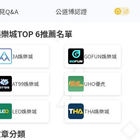
見Q&A
公道博認證
樂城TOP 6推薦名單
3A娛樂城
GOFUN娛樂城
AT99娛樂城
UHO優虎
LEO娛樂城
THA娛樂城
文章分類