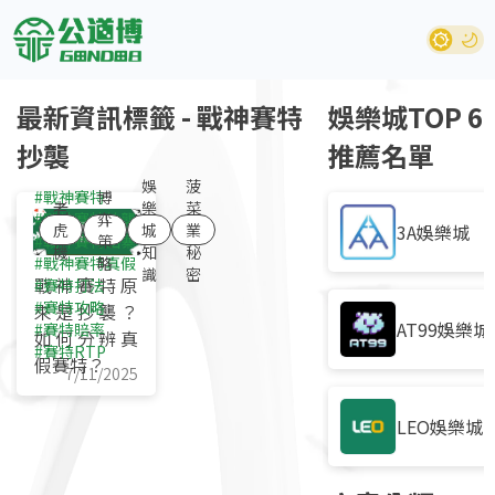
最新資訊標籤 - 戰神賽特
娛樂城TOP 6
抄襲
推薦名單
娛
菠
#戰神賽特
博
老
樂
菜
#戰神賽特抄襲
弈
虎
城
業
3A娛樂城
#戰神賽特山寨
策
機
知
秘
#戰神賽特真假
略
識
密
戰神賽特原
#賽特打法
#賽特攻略
來是抄襲？
AT99娛樂城
#賽特賠率
如何分辨真
#賽特RTP
假賽特？
7/11/2025
LEO娛樂城