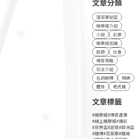
文章分類
菠菜業秘密
娛樂城介紹
小說
彩票
娛樂城知識
旅遊
社會
博弈策略
玩法介紹
名詞解釋
棋牌
體育
老虎機
文章標籤
#娛樂城
#博弈產業
#線上娛樂城
#運彩
#世界盃
#足球
#歐洲盃
#賭博
#百家樂
#賭場