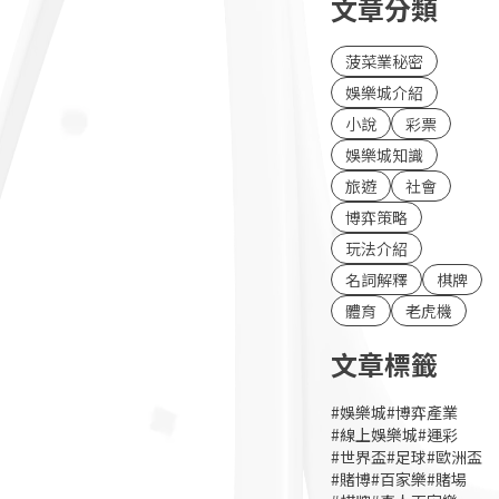
文章分類
菠菜業秘密
娛樂城介紹
小說
彩票
娛樂城知識
旅遊
社會
博弈策略
玩法介紹
名詞解釋
棋牌
體育
老虎機
文章標籤
#娛樂城
#博弈產業
#線上娛樂城
#運彩
#世界盃
#足球
#歐洲盃
#賭博
#百家樂
#賭場